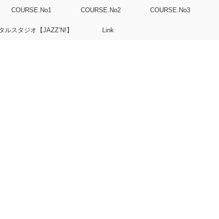
COURSE.No1
COURSE.No2
COURSE.No3
タルスタジオ【JAZZ’N!】
Link